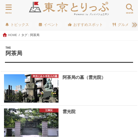
menu
search
トピックス
イベント
おすすめスポット
グルメ
HOME
タグ : 阿茶局
TAG
阿茶局
東京にある有名人の墓
阿茶局の墓（雲光院）
江東区
雲光院