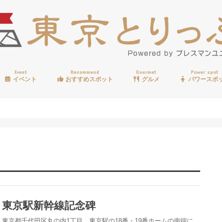
Event
Recommend
Gourmet
Power spot
イベント
おすすめスポット
グルメ
パワースポ
歩く
温泉
見る
買う
遊ぶ
食べる
東京駅新幹線記念碑
東京都千代田区丸の内1丁目、東京駅の18番・19番ホームの南端に