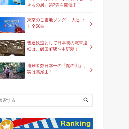
きもの展』第3弾を開催中！
東京のご当地ソング 大ヒッ
ト全50曲
普通鉄道として日本初の電車運
転は、飯田町駅〜中野駅！
遭難者数日本一の「魔の山」、
実は高尾山！