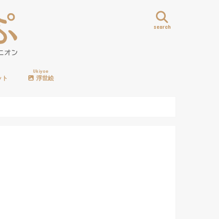
search
Ukiyoe
ット
浮世絵