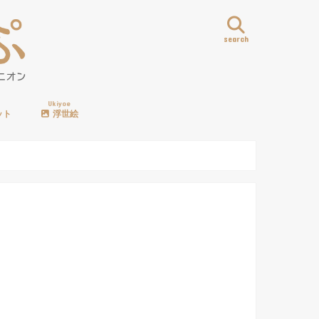
search
Ukiyoe
ット
浮世絵