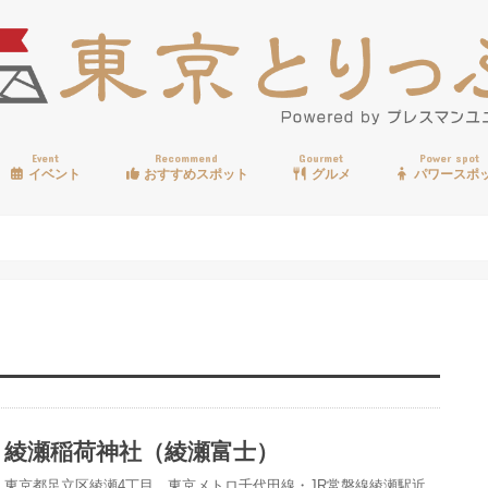
Event
Recommend
Gourmet
Power spot
イベント
おすすめスポット
グルメ
パワースポ
歩く
温泉
見る
買う
遊ぶ
食べる
綾瀬稲荷神社（綾瀬富士）
東京都足立区綾瀬4丁目、東京メトロ千代田線・JR常磐線綾瀬駅近