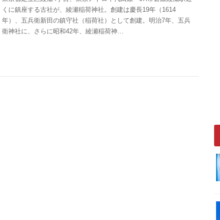
くに鎮座する古社が、綾瀬稲荷神社。創建は慶長19年（1614
年）、五兵衛新田の鎮守社（稲荷社）として創建。明治7年、五兵
衛神社に、さらに昭和42年、綾瀬稲荷神…