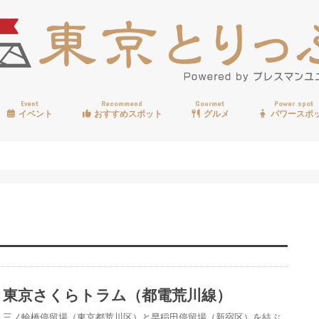
Event
Recommend
Gourmet
Power spot
イベント
おすすめスポット
グルメ
パワースポ
歩く
温泉
見る
買う
遊ぶ
食べる
東京さくらトラム（都電荒川線）
三ノ輪橋停留場（東京都荒川区）と早稲田停留場（新宿区）を結ぶ