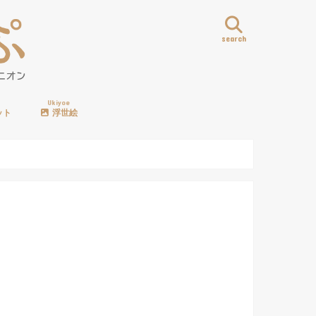
search
Ukiyoe
ット
浮世絵