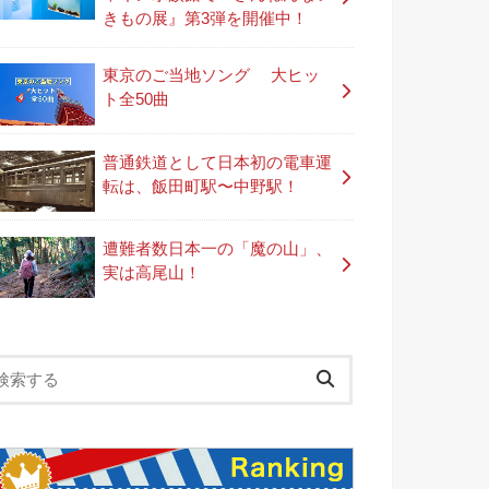
きもの展』第3弾を開催中！
東京のご当地ソング 大ヒッ
ト全50曲
普通鉄道として日本初の電車運
転は、飯田町駅〜中野駅！
遭難者数日本一の「魔の山」、
実は高尾山！