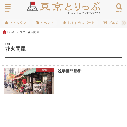
menu
search
トピックス
イベント
おすすめスポット
グルメ
HOME
タグ : 花火問屋
TAG
花火問屋
台東区
浅草橋問屋街