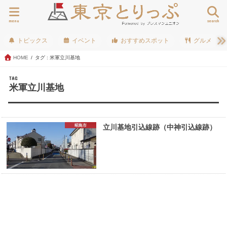
menu
search
トピックス
イベント
おすすめスポット
グルメ
HOME
タグ : 米軍立川基地
TAG
米軍立川基地
昭島市
立川基地引込線跡（中神引込線跡）