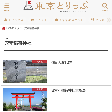
menu
search
トピックス
イベント
おすすめスポット
グルメ
HOME
タグ : 穴守稲荷神社
TAG
穴守稲荷神社
大田区
羽田の渡し跡
大田区
旧穴守稲荷神社大鳥居