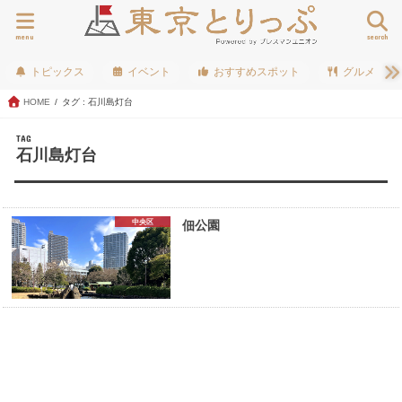
menu
search
トピックス
イベント
おすすめスポット
グルメ
HOME
タグ : 石川島灯台
TAG
石川島灯台
中央区
佃公園