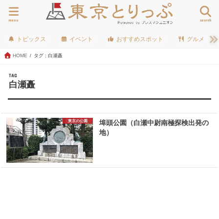
menu
search
トピックス
イベント
おすすめスポット
グルメ
HOME
タグ : 白瀬矗
TAG
白瀬矗
東京の公園
埠頭公園（白瀬中尉南極探検出発の
地）