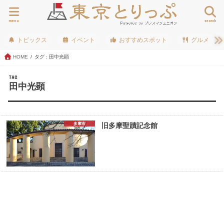
menu
search
トピックス
イベント
おすすめスポット
グルメ
HOME
タグ : 田中光顕
TAG
田中光顕
多摩市
旧多摩聖蹟記念館