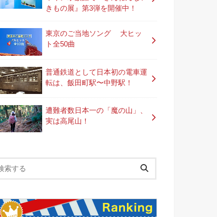
きもの展』第3弾を開催中！
東京のご当地ソング 大ヒッ
ト全50曲
普通鉄道として日本初の電車運
転は、飯田町駅〜中野駅！
遭難者数日本一の「魔の山」、
実は高尾山！