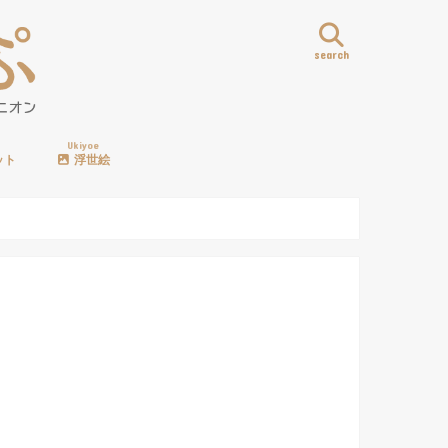
search
Ukiyoe
ット
浮世絵