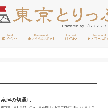
Event
Recommend
Gourmet
Power spot
イベント
おすすめスポット
グルメ
パワースポ
歩く
温泉
見る
買う
遊ぶ
食べる
泉津の切通し
東京都大島町泉津、伊豆大島を周回する東京都道208号（大島循環