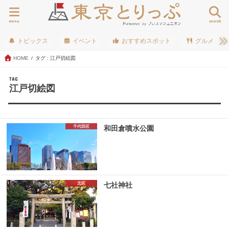
menu
search
トピックス
イベント
おすすめスポット
グルメ
HOME
タグ : 江戸切絵図
TAG
江戸切絵図
千代田区
和田倉噴水公園
北区
七社神社