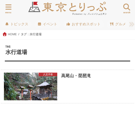
menu
search
トピックス
イベント
おすすめスポット
グルメ
HOME
タグ : 水行道場
TAG
水行道場
八王子市
高尾山・琵琶滝