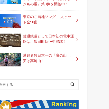
きもの展』第3弾を開催中！
東京のご当地ソング 大ヒッ
ト全50曲
普通鉄道として日本初の電車運
転は、飯田町駅〜中野駅！
遭難者数日本一の「魔の山」、
実は高尾山！