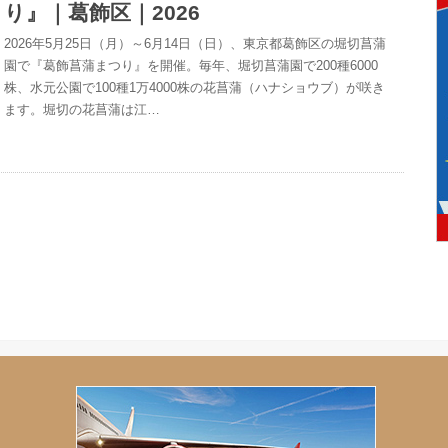
り』｜葛飾区｜2026
2026年5月25日（月）～6月14日（日）、東京都葛飾区の堀切菖蒲
園で『葛飾菖蒲まつり』を開催。毎年、堀切菖蒲園で200種6000
株、水元公園で100種1万4000株の花菖蒲（ハナショウブ）が咲き
ます。堀切の花菖蒲は江…