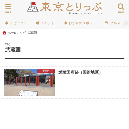
menu
search
トピックス
イベント
おすすめスポット
グルメ
HOME
タグ : 武蔵国
TAG
武蔵国
府中市
武蔵国府跡（国衙地区）