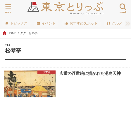
menu
search
トピックス
イベント
おすすめスポット
グルメ
HOME
タグ : 松琴亭
TAG
松琴亭
文京区
広重の浮世絵に描かれた湯島天神