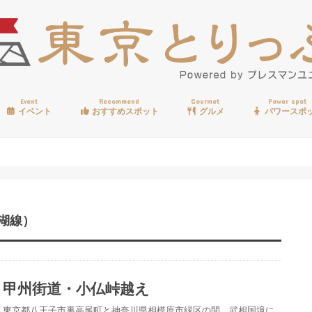
Event
Recommend
Gourmet
Power spot
イベント
おすすめスポット
グルメ
パワースポ
歩く
温泉
見る
買う
遊ぶ
食べる
）
湖線）
甲州街道・小仏峠越え
東京都八王子市裏高尾町と神奈川県相模原市緑区の間、武相国境に