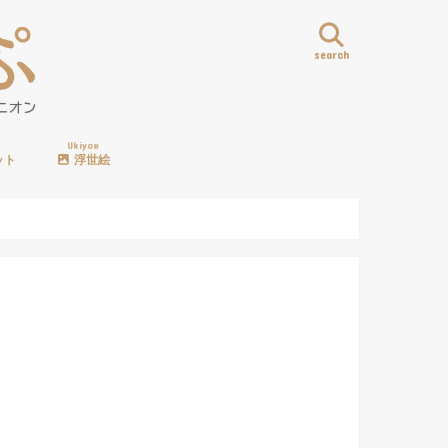
search
Ukiyoe
ット
浮世絵