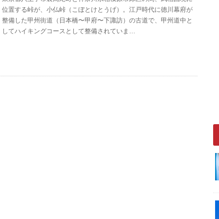
位置する峠が、小仏峠（こぼとけとうげ）。江戸時代に徳川幕府が
整備した甲州街道（日本橋〜甲府〜下諏訪）の古道で、甲州道中と
してハイキングコースとして整備されていま…