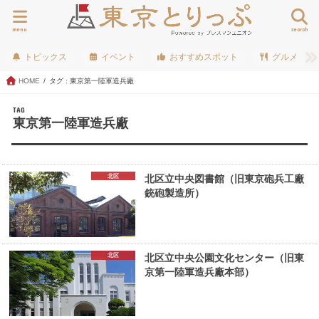
menu
search
トピックス
イベント
おすすめスポット
グルメ
HOME
タグ : 東京第一陸軍造兵廠
TAG
東京第一陸軍造兵廠
北区
北区立中央図書館（旧東京砲兵工廠
銃砲製造所）
北区
北区立中央公園文化センター（旧東
京第一陸軍造兵廠本部）