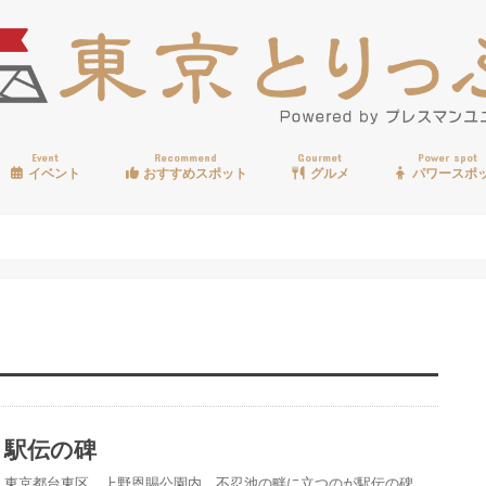
Event
Recommend
Gourmet
Power spot
イベント
おすすめスポット
グルメ
パワースポ
歩く
温泉
見る
買う
遊ぶ
食べる
駅伝の碑
東京都台東区、上野恩賜公園内、不忍池の畔に立つのが駅伝の碑。