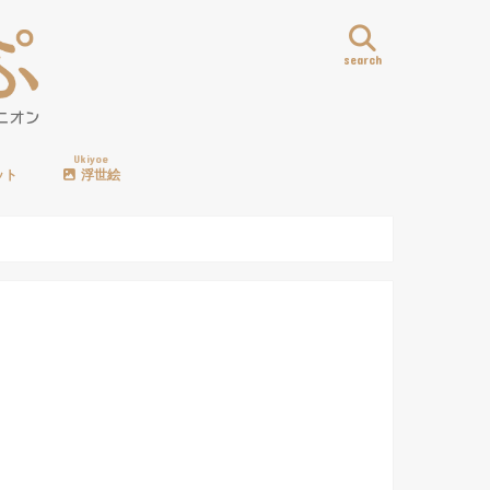
search
Ukiyoe
ット
浮世絵