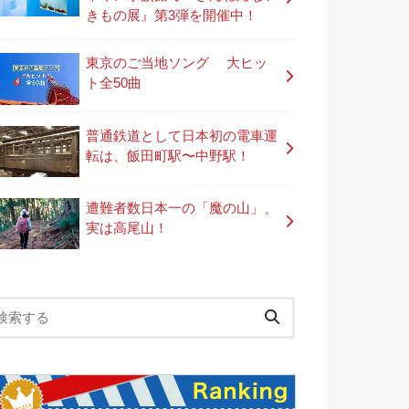
きもの展』第3弾を開催中！
東京のご当地ソング 大ヒッ
ト全50曲
普通鉄道として日本初の電車運
転は、飯田町駅〜中野駅！
遭難者数日本一の「魔の山」、
実は高尾山！