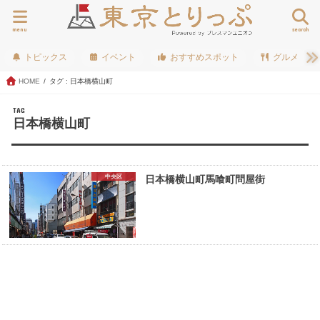
menu
search
トピックス
イベント
おすすめスポット
グルメ
HOME
タグ : 日本橋横山町
TAG
日本橋横山町
中央区
日本橋横山町馬喰町問屋街