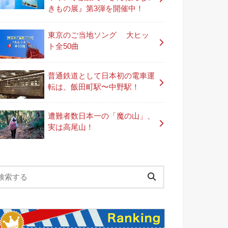
きもの展』第3弾を開催中！
東京のご当地ソング 大ヒッ
ト全50曲
普通鉄道として日本初の電車運
転は、飯田町駅〜中野駅！
遭難者数日本一の「魔の山」、
実は高尾山！