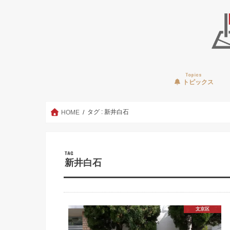
Topics
トピックス
タグ : 新井白石
HOME
TAG
新井白石
文京区