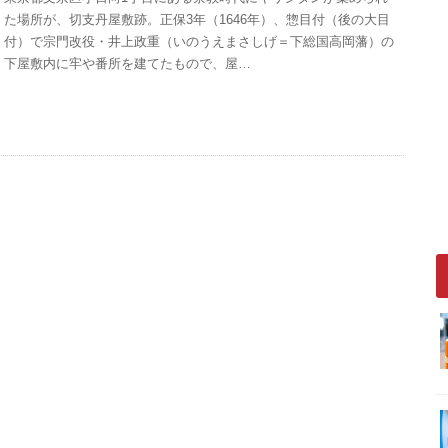
た場所が、切支丹屋敷跡。正保3年（1646年）、惣目付（後の大目
付）で宗門改役・井上政重（いのうえまさしげ＝下総国高岡藩）の
下屋敷内に牢や番所を建てたもので、屋…