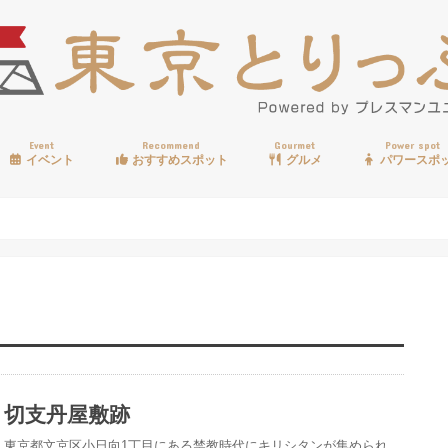
Event
Recommend
Gourmet
Power spot
イベント
おすすめスポット
グルメ
パワースポ
歩く
温泉
見る
買う
遊ぶ
食べる
切支丹屋敷跡
東京都文京区小日向1丁目にある禁教時代にキリシタンが集められ