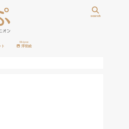
search
Ukiyoe
ット
浮世絵