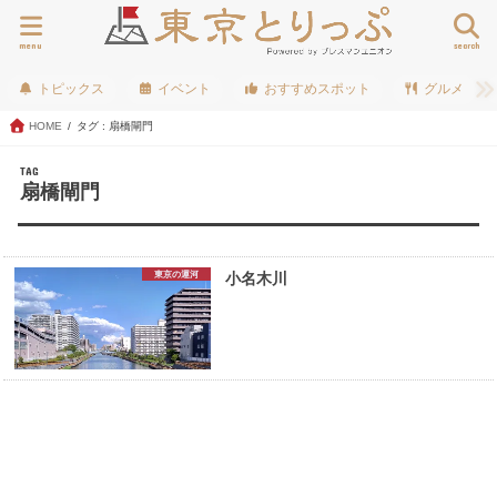
menu
search
トピックス
イベント
おすすめスポット
グルメ
HOME
タグ : 扇橋閘門
TAG
扇橋閘門
東京の運河
小名木川