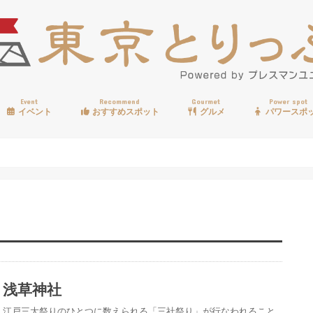
Event
Recommend
Gourmet
Power spot
イベント
おすすめスポット
グルメ
パワースポ
歩く
温泉
見る
買う
遊ぶ
食べる
浅草神社
江戸三大祭りのひとつに数えられる「三社祭り」が行なわれること