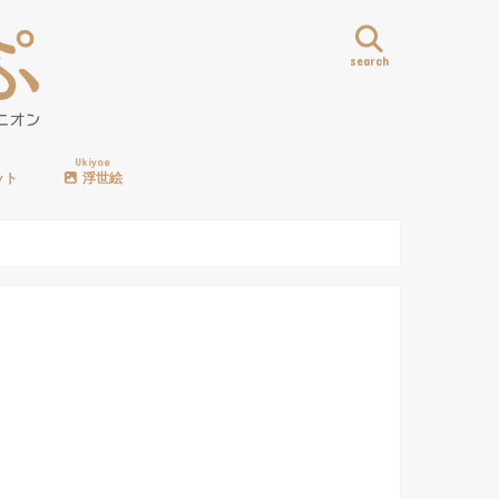
search
Ukiyoe
ット
浮世絵