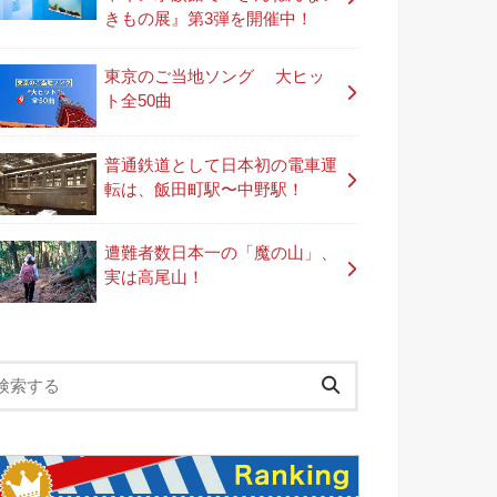
きもの展』第3弾を開催中！
東京のご当地ソング 大ヒッ
ト全50曲
普通鉄道として日本初の電車運
転は、飯田町駅〜中野駅！
遭難者数日本一の「魔の山」、
実は高尾山！