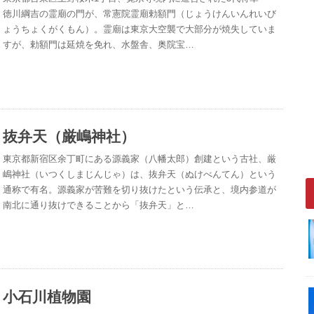
徳川綱吉の霊廟の門が、常憲院霊廟勅額門（じょうけんいんれいび
ょうちょくがくもん）。霊廟は東京大空襲で大部分が焼失していま
すが、勅額門は延焼を免れ、水盤舎、奥院宝…
抜弁天（厳嶋神社）
東京都新宿区余丁町にある源義家（八幡太郎）創建という古社、厳
嶋神社（いつくしまじんじゃ）は、抜弁天（ぬけべんてん）という
通称で有名。源義家が苦難を切り抜けたという伝承と、境内参道が
南北に通り抜けできることから「抜弁天」と…
小石川植物園