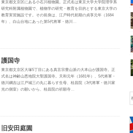
東京都文京区にある小石川植物園。正式名は東京大学大学院理学系
研究科附属植物園で、植物学の研究・教育を目的とする東京大学の
教育実習施設です。その前身は、江戸時代初期の貞享元年（1684
年）、白山台地にあった第5代将軍・徳川…
護国寺
東京都文京区大塚5丁目にある真言宗豊山派の大本山が護国寺。正
式名は神齢山悉地院大聖護国寺。天和元年（1681年）、5代将軍・
徳川綱吉は江戸城三の丸に暮らす生母、桂昌院（3代将軍・徳川家
光の側室）の願いから、桂昌院の祈願寺…
旧安田庭園