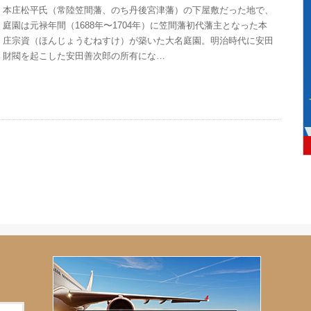
本庄松平氏（常陸笠間藩、のち丹後宮津藩）の下屋敷だった地で、
庭園は元禄年間（1688年〜1704年）に笠間藩初代藩主となった本
庄宗資（ほんじょうむねすけ）が築いた大名庭園。明治時代に安田
財閥を起こした安田善次郎の所有にな…