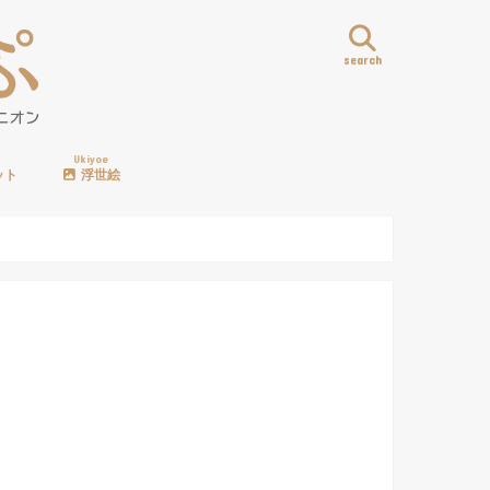
search
Ukiyoe
ット
浮世絵