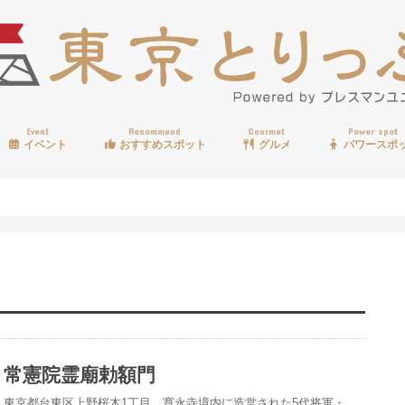
Event
Recommend
Gourmet
Power spot
イベント
おすすめスポット
グルメ
パワースポ
歩く
温泉
見る
買う
遊ぶ
食べる
常憲院霊廟勅額門
東京都台東区上野桜木1丁目、寛永寺境内に造営された5代将軍・