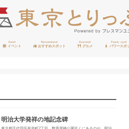
Event
Recommend
Gourmet
Power spot
イベント
おすすめスポット
グルメ
パワースポ
歩く
温泉
見る
買う
遊ぶ
食べる
明治大学発祥の地記念碑
東京都千代田区有楽町2丁目、数寄屋橋公園近くにあるのが、明治