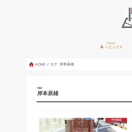
Topics
トピックス
タグ : 岸本辰雄
HOME
TAG
岸本辰雄
千代田区