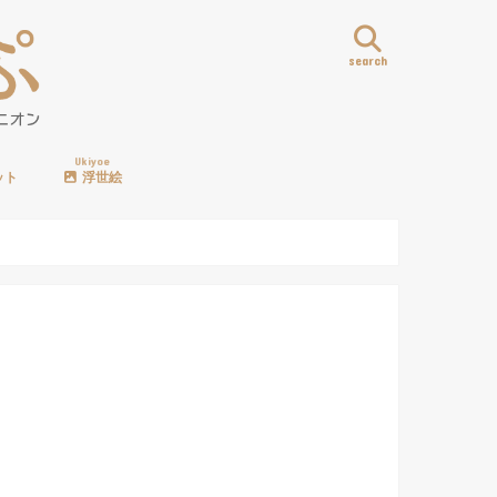
search
Ukiyoe
ット
浮世絵