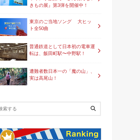
きもの展』第3弾を開催中！
東京のご当地ソング 大ヒッ
ト全50曲
普通鉄道として日本初の電車運
転は、飯田町駅〜中野駅！
遭難者数日本一の「魔の山」、
実は高尾山！