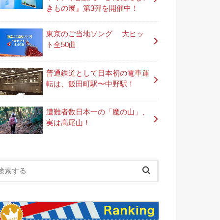
きもの展』第3弾を開催中！
東京のご当地ソング 大ヒッ
ト全50曲
普通鉄道として日本初の電車運
転は、飯田町駅〜中野駅！
遭難者数日本一の「魔の山」、
実は高尾山！