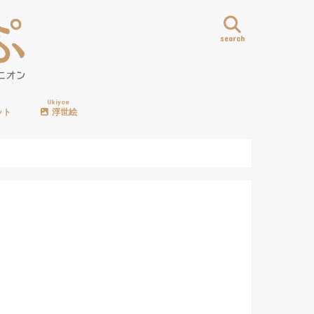
search
Ukiyoe
ット
浮世絵