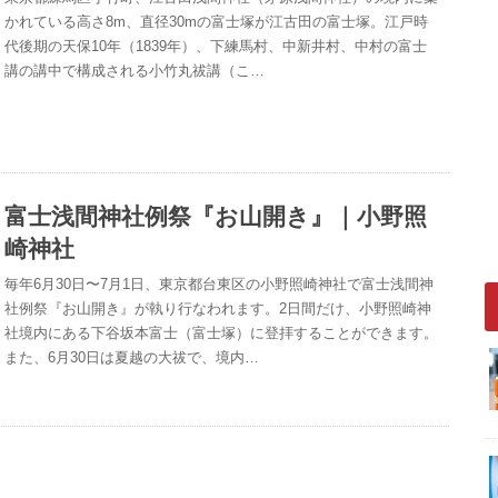
かれている高さ8m、直径30mの富士塚が江古田の富士塚。江戸時
代後期の天保10年（1839年）、下練馬村、中新井村、中村の富士
講の講中で構成される小竹丸祓講（こ…
富士浅間神社例祭『お山開き』｜小野照
崎神社
毎年6月30日〜7月1日、東京都台東区の小野照崎神社で富士浅間神
社例祭『お山開き』が執り行なわれます。2日間だけ、小野照崎神
社境内にある下谷坂本富士（富士塚）に登拝することができます。
また、6月30日は夏越の大祓で、境内…