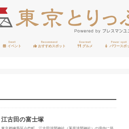
Event
Recommend
Gourmet
Power spot
イベント
おすすめスポット
グルメ
パワースポ
歩く
温泉
見る
買う
遊ぶ
食べる
江古田の富士塚
東京都練馬区小竹町、江古田浅間神社（茅原浅間神社）の境内に築