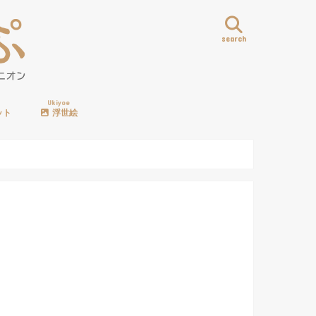
search
Ukiyoe
ット
浮世絵