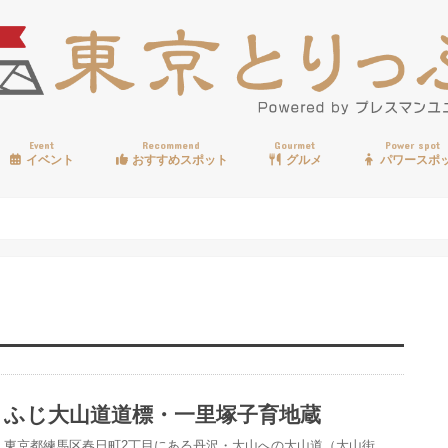
Event
Recommend
Gourmet
Power spot
イベント
おすすめスポット
グルメ
パワースポ
歩く
温泉
見る
買う
遊ぶ
食べる
ふじ大山道道標・一里塚子育地蔵
東京都練馬区春日町2丁目にある丹沢・大山への大山道（大山街