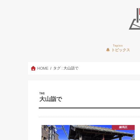
Topics
トピックス
タグ : 大山詣で
HOME
TAG
大山詣で
練馬区