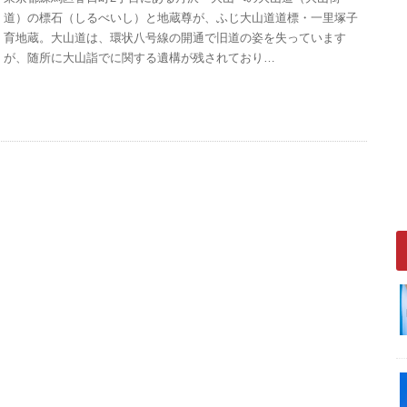
道）の標石（しるべいし）と地蔵尊が、ふじ大山道道標・一里塚子
育地蔵。大山道は、環状八号線の開通で旧道の姿を失っています
が、随所に大山詣でに関する遺構が残されており…