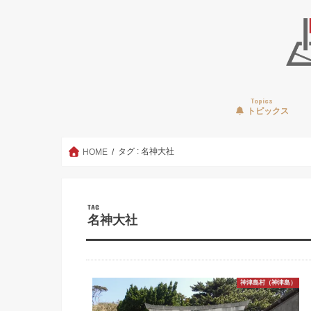
Topics
トピックス
タグ : 名神大社
HOME
TAG
名神大社
神津島村（神津島）