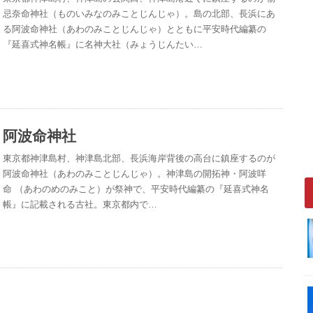
忌奈命神社（ものいみなのみことじんじゃ）。島の北部、長浜にあ
る阿波命神社（あわのみことじんじゃ）とともに平安時代編纂の
『延喜式神名帳』に名神大社（みょうじんたい…
阿波命神社
東京都神津島村、神津島北部、長浜海岸背後の高台に鎮座するのが
阿波命神社（あわのみことじんじゃ）。神津島の開拓神・阿波咩
命 （あわのめのみこと）が祭神で、平安時代編纂の『延喜式神名
帳』に記載される古社。東京都内で…