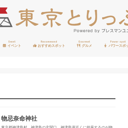
Event
Recommend
Gourmet
Power spot
イベント
おすすめスポット
グルメ
パワースポ
歩く
温泉
見る
買う
遊ぶ
食べる
物忌奈命神社
東京都神津島村、神津島の玄関口、神津島港近くに鎮座するのが物