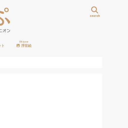
search
Ukiyoe
ット
浮世絵