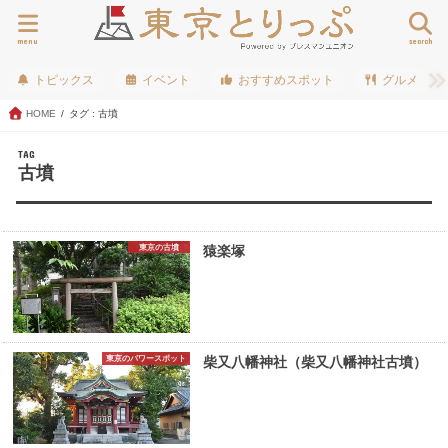
menu
search
トピックス
イベント
おすすめスポット
グルメ
HOME
タグ : 古墳
TAG
古墳
東京の古墳
猿楽塚
東京のパワースポット
柴又八幡神社（柴又八幡神社古墳）