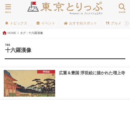
menu
search
トピックス
イベント
おすすめスポット
グルメ
HOME
タグ : 十六羅漢像
TAG
十六羅漢像
浮世絵
広重＆豊国 浮世絵に描かれた増上寺