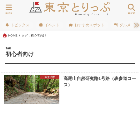
menu
search
トピックス
イベント
おすすめスポット
グルメ
HOME
タグ : 初心者向け
TAG
初心者向け
八王子市
高尾山自然研究路1号路（表参道コー
ス）