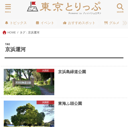
menu
search
トピックス
イベント
おすすめスポット
グルメ
HOME
タグ : 京浜運河
TAG
京浜運河
大田区
京浜島緑道公園
大田区
東海ふ頭公園