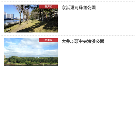
品川区
京浜運河緑道公園
品川区
大井ふ頭中央海浜公園