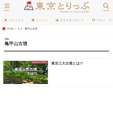
menu
search
トピックス
イベント
おすすめスポット
グルメ
HOME
タグ : 亀甲山古墳
TAG
亀甲山古墳
NEWS&TOPICS
東京三大古墳とは!?