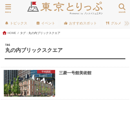
menu
search
トピックス
イベント
おすすめスポット
グルメ
HOME
タグ : 丸の内ブリックスクエア
TAG
丸の内ブリックスクエア
千代田区
三菱一号館美術館