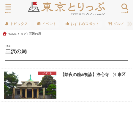
menu
search
トピックス
イベント
おすすめスポット
グルメ
HOME
タグ : 三沢の局
TAG
三沢の局
イベント
【除夜の鐘&初詣】浄心寺｜江東区