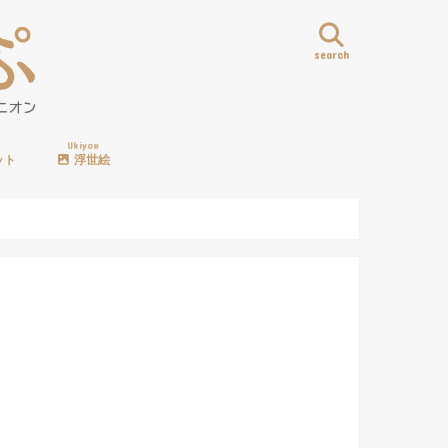
search
Ukiyoe
ット
浮世絵