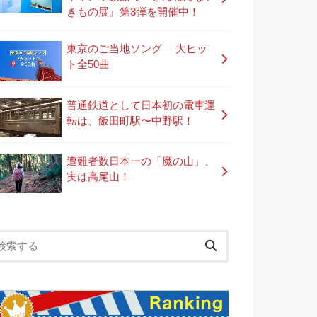
きもの展』第3弾を開催中！
東京のご当地ソング 大ヒッ
ト全50曲
普通鉄道として日本初の電車運
転は、飯田町駅〜中野駅！
遭難者数日本一の「魔の山」、
実は高尾山！