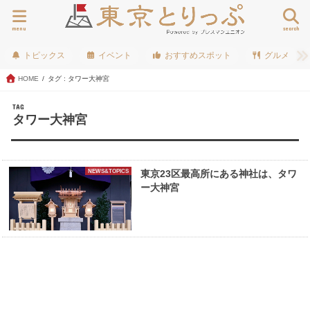
menu
search
トピックス
イベント
おすすめスポット
グルメ
HOME
タグ : タワー大神宮
TAG
タワー大神宮
NEWS&TOPICS
東京23区最高所にある神社は、タワ
ー大神宮