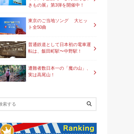
きもの展』第3弾を開催中！
東京のご当地ソング 大ヒッ
ト全50曲
普通鉄道として日本初の電車運
転は、飯田町駅〜中野駅！
遭難者数日本一の「魔の山」、
実は高尾山！