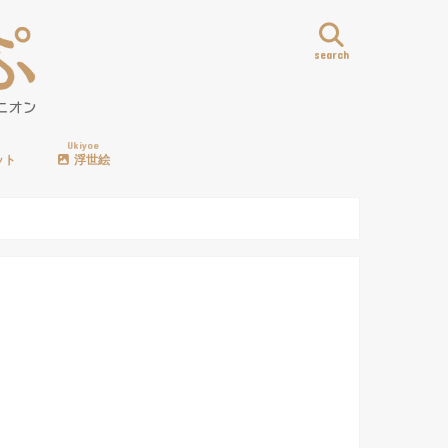
search
Ukiyoe
ット
浮世絵