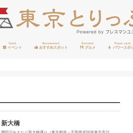
Event
Recommend
Gourmet
Power spot
イベント
おすすめスポット
グルメ
パワースポ
歩く
温泉
見る
買う
遊ぶ
食べる
新大橋
隅田川をまたぐ新大橋通り（東京都道・千葉県道50号東京市川