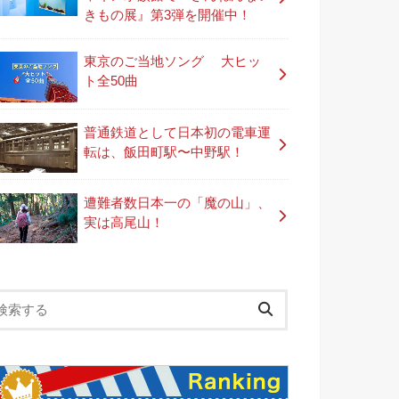
きもの展』第3弾を開催中！
東京のご当地ソング 大ヒッ
ト全50曲
普通鉄道として日本初の電車運
転は、飯田町駅〜中野駅！
遭難者数日本一の「魔の山」、
実は高尾山！