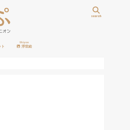
search
Ukiyoe
ット
浮世絵