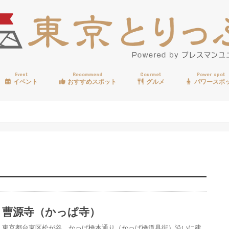
Event
Recommend
Gourmet
Power spot
イベント
おすすめスポット
グルメ
パワースポ
歩く
温泉
見る
買う
遊ぶ
食べる
曹源寺（かっぱ寺）
東京都台東区松が谷、かっぱ橋本通り（かっぱ橋道具街）沿いに建