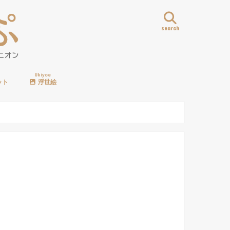
search
Ukiyoe
ット
浮世絵