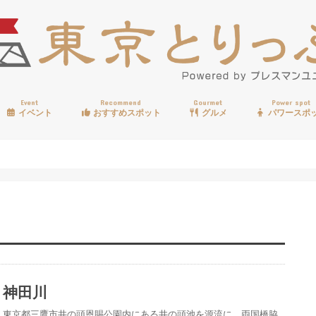
Event
Recommend
Gourmet
Power spot
イベント
おすすめスポット
グルメ
パワースポ
歩く
温泉
見る
買う
遊ぶ
食べる
神田川
東京都三鷹市井の頭恩賜公園内にある井の頭池を源流に、両国橋脇