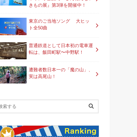
きもの展』第3弾を開催中！
東京のご当地ソング 大ヒッ
ト全50曲
普通鉄道として日本初の電車運
転は、飯田町駅〜中野駅！
遭難者数日本一の「魔の山」、
実は高尾山！