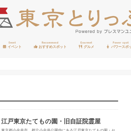
Event
Recommend
Gourmet
Power spot
イベント
おすすめスポット
グルメ
パワースポ
歩く
温泉
見る
買う
遊ぶ
食べる
江戸東京たてもの園・旧自証院霊屋
東京都小金井市、都立小金井公園内にある江戸東京たてもの園・セ