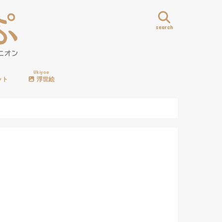
search
Ukiyoe
ット
浮世絵