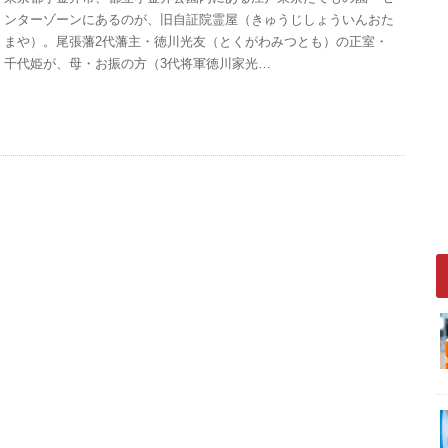
ンターゾーンにあるのが、旧自証院霊屋（きゅうじしょういんおた
まや）。尾張藩2代藩主・徳川光友（とくがわみつとも）の正室・
千代姫が、母・お振の方（3代将軍徳川家光…