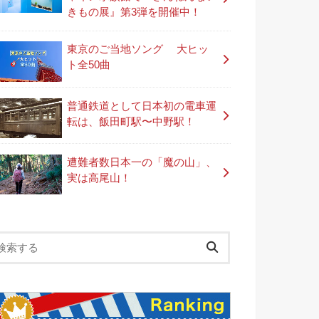
きもの展』第3弾を開催中！
東京のご当地ソング 大ヒッ
ト全50曲
普通鉄道として日本初の電車運
転は、飯田町駅〜中野駅！
遭難者数日本一の「魔の山」、
実は高尾山！