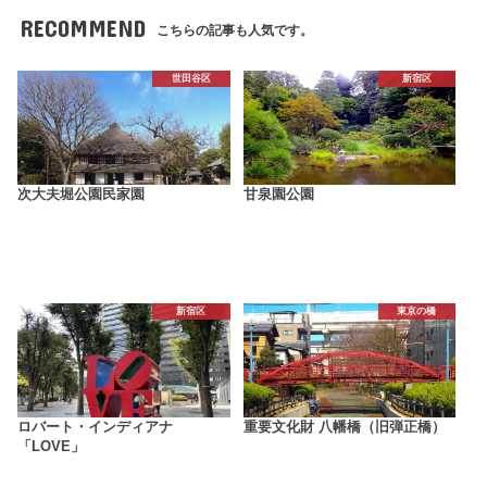
RECOMMEND
こちらの記事も人気です。
世田谷区
新宿区
次大夫堀公園民家園
甘泉園公園
新宿区
東京の橋
ロバート・インディアナ
重要文化財 八幡橋（旧弾正橋）
「LOVE」