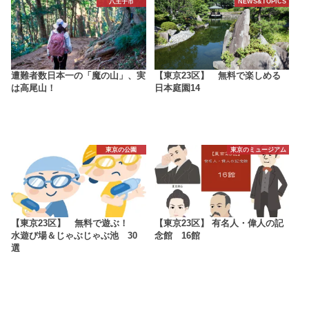
八王子市
NEWS&TOPICS
遭難者数日本一の「魔の山」、実
【東京23区】 無料で楽しめる
は高尾山！
日本庭園14
東京の公園
東京のミュージアム
【東京23区】 無料で遊ぶ！
【東京23区】 有名人・偉人の記
水遊び場＆じゃぶじゃぶ池 30
念館 16館
選