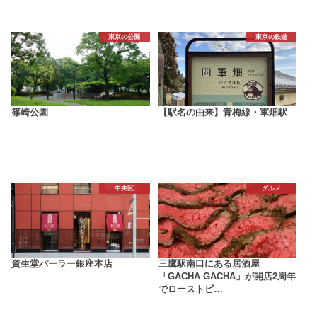
東京の公園
東京の鉄道
篠崎公園
【駅名の由来】青梅線・軍畑駅
中央区
グルメ
資生堂パーラー銀座本店
三鷹駅南口にある居酒屋
「GACHA GACHA」が開店2周年
でローストビ…