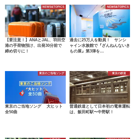
NEWS&TOPICS
NEWS&TOPICS
【要注意！】ANAとJAL、羽田空
過去に25万人を動員！ サンシ
港の手荷物預け、出発30分前で
ャイン水族館で『ざんねんないき
締め切りに！
もの展』第3弾を…
東京のご当地ソング
東京の鉄道
東京のご当地ソング 大ヒット
普通鉄道として日本初の電車運転
全50曲
は、飯田町駅〜中野駅！