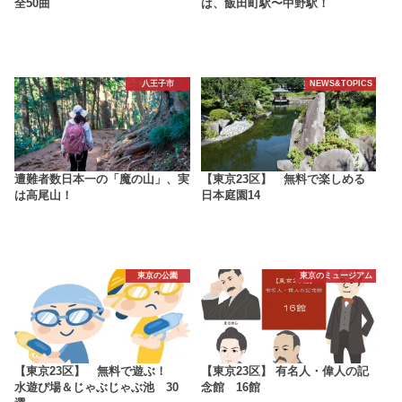
全50曲
は、飯田町駅〜中野駅！
八王子市
NEWS&TOPICS
遭難者数日本一の「魔の山」、実
【東京23区】 無料で楽しめる
は高尾山！
日本庭園14
東京の公園
東京のミュージアム
【東京23区】 無料で遊ぶ！
【東京23区】 有名人・偉人の記
水遊び場＆じゃぶじゃぶ池 30
念館 16館