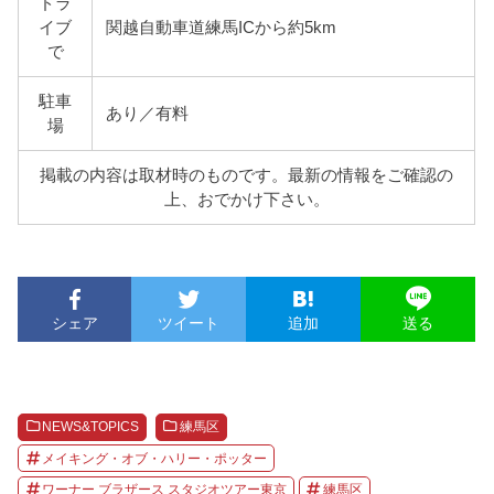
ドラ
イブ
関越自動車道練馬ICから約5km
で
駐車
あり／有料
場
掲載の内容は取材時のものです。最新の情報をご確認の
上、おでかけ下さい。
シェア
ツイート
追加
送る
NEWS&TOPICS
練馬区
メイキング・オブ・ハリー・ポッター
ワーナー ブラザース スタジオツアー東京
練馬区