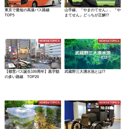
東京で最短の高速バス路線
山手線、「やまのてせん」、「や
TOP5
まてせん」どっちが正解!?
NEWS&TOPICS
NEWS&TOPICS
【都営バス誕生100周年】黒字額
武蔵野三大湧水池とは!?
の多い路線 TOP20
NEWS&TOPICS
NEWS&TOPICS