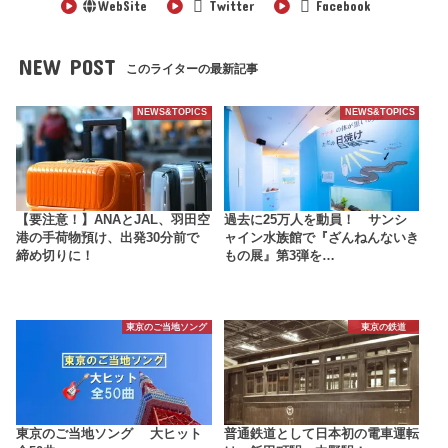
WebSite
Twitter
Facebook
NEW POST
このライターの最新記事
NEWS&TOPICS
NEWS&TOPICS
【要注意！】ANAとJAL、羽田空
過去に25万人を動員！ サンシ
港の手荷物預け、出発30分前で
ャイン水族館で『ざんねんないき
締め切りに！
もの展』第3弾を…
東京のご当地ソング
東京の鉄道
東京のご当地ソング 大ヒット
普通鉄道として日本初の電車運転