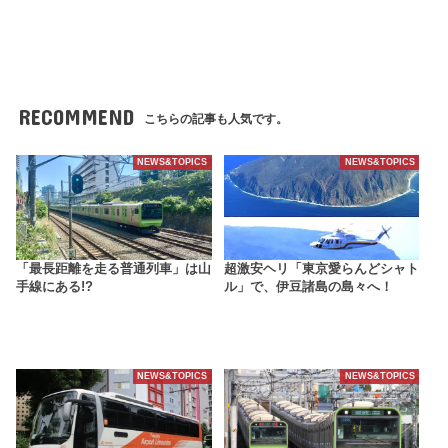
RECOMMEND
こちらの記事も人気です。
NEWS&TOPICS
NEWS&TOPICS
「最長距離を走る普通列車」は山
超激安ヘリ「東京愛らんどシャト
手線にある!?
ル」で、伊豆諸島の島々へ！
NEWS&TOPICS
NEWS&TOPICS