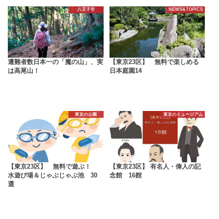
八王子市
NEWS&TOPICS
遭難者数日本一の「魔の山」、実
【東京23区】 無料で楽しめる
は高尾山！
日本庭園14
東京の公園
東京のミュージアム
【東京23区】 無料で遊ぶ！
【東京23区】 有名人・偉人の記
水遊び場＆じゃぶじゃぶ池 30
念館 16館
選