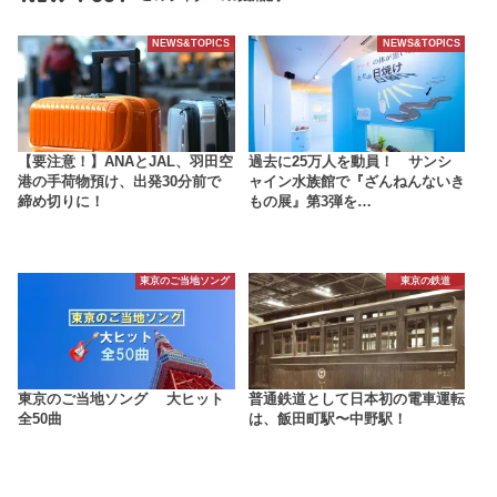
NEWS&TOPICS
NEWS&TOPICS
【要注意！】ANAとJAL、羽田空
過去に25万人を動員！ サンシ
港の手荷物預け、出発30分前で
ャイン水族館で『ざんねんないき
締め切りに！
もの展』第3弾を…
東京のご当地ソング
東京の鉄道
東京のご当地ソング 大ヒット
普通鉄道として日本初の電車運転
全50曲
は、飯田町駅〜中野駅！