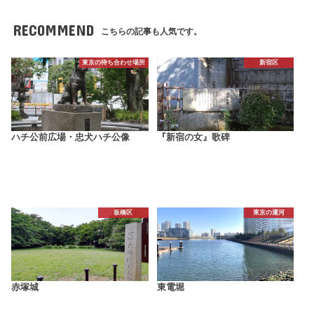
RECOMMEND
こちらの記事も人気です。
東京の待ち合わせ場所
新宿区
ハチ公前広場・忠犬ハチ公像
『新宿の女』歌碑
板橋区
東京の運河
赤塚城
東電堀