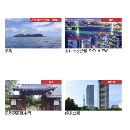
小笠原村（父島・母島）
港区
弟島
カレッタ汐留 SKY VIEW
見る
墨田区
旧丹羽家腕木門
錦糸公園