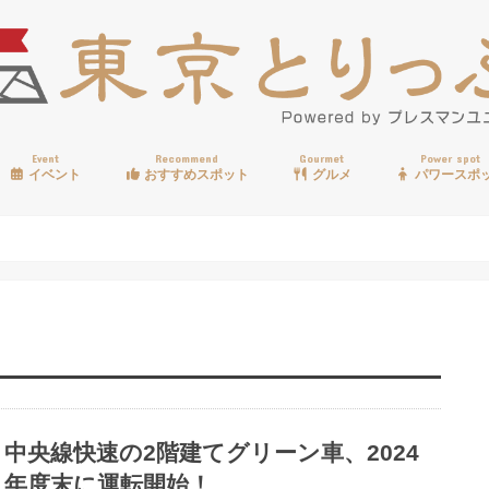
Event
Recommend
Gourmet
Power spot
イベント
おすすめスポット
グルメ
パワースポ
歩く
温泉
見る
買う
遊ぶ
食べる
中央線快速の2階建てグリーン車、2024
年度末に運転開始！