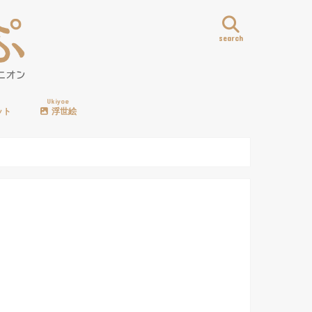
search
Ukiyoe
ット
浮世絵