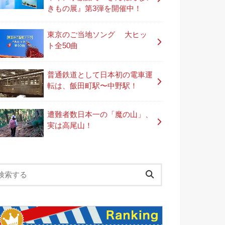
きもの展』第3弾を開催中！
東京のご当地ソング 大ヒッ
ト全50曲
普通鉄道として日本初の電車運
転は、飯田町駅〜中野駅！
遭難者数日本一の「魔の山」、
実は高尾山！