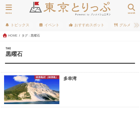
menu
search
トピックス
イベント
おすすめスポット
グルメ
HOME
タグ : 黒曜石
TAG
黒曜石
神津島村（神津島）
多幸湾