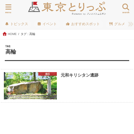
menu
search
トピックス
イベント
おすすめスポット
グルメ
HOME
タグ : 高輪
TAG
高輪
港区
元和キリシタン遺跡