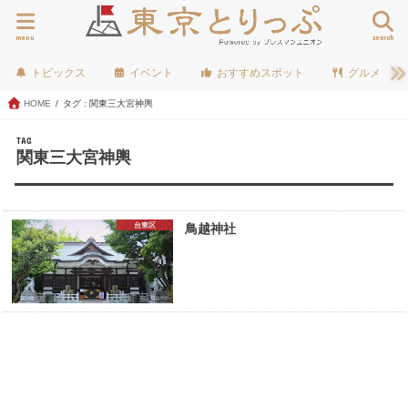
menu
search
トピックス
イベント
おすすめスポット
グルメ
HOME
タグ : 関東三大宮神輿
TAG
関東三大宮神輿
台東区
鳥越神社