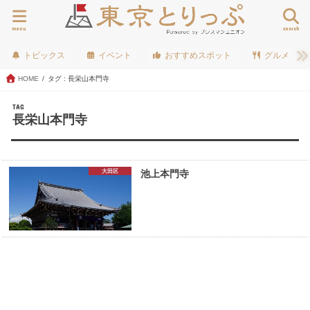
menu
search
トピックス
イベント
おすすめスポット
グルメ
HOME
タグ : 長栄山本門寺
TAG
長栄山本門寺
大田区
池上本門寺