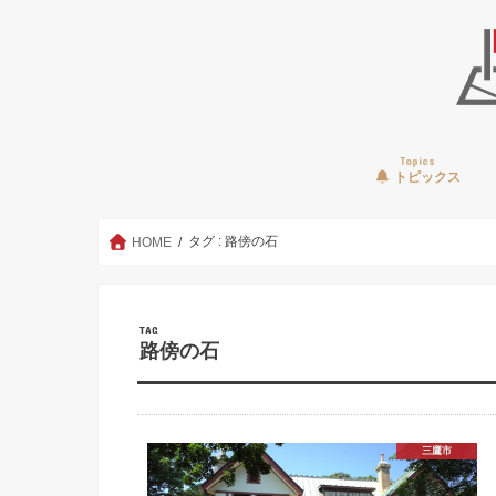
Topics
トピックス
タグ : 路傍の石
HOME
TAG
路傍の石
三鷹市