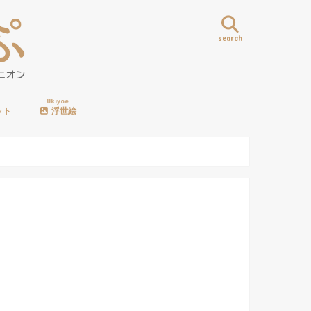
search
Ukiyoe
ット
浮世絵