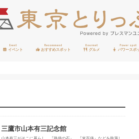
Event
Recommend
Gourmet
Power spot
イベント
おすすめスポット
グルメ
パワースポ
歩く
温泉
見る
買う
遊ぶ
食べる
三鷹市山本有三記念館
山本有三がそこに暮らし、『路傍の石』、『米百俵』などを執筆し