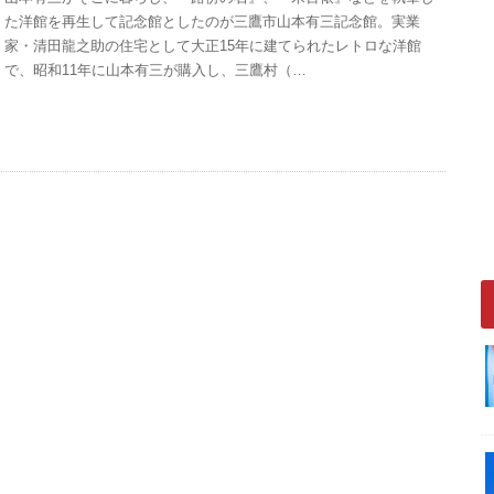
た洋館を再生して記念館としたのが三鷹市山本有三記念館。実業
家・清田龍之助の住宅として大正15年に建てられたレトロな洋館
で、昭和11年に山本有三が購入し、三鷹村（…